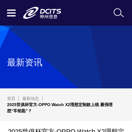
最新资讯
首页
最新动态
2025世俱杯官方-OPPO Watch X2理想定制款上线 最强理
想“车钥匙”？
2025世俱杯官方-OPPO Watch X2理想定