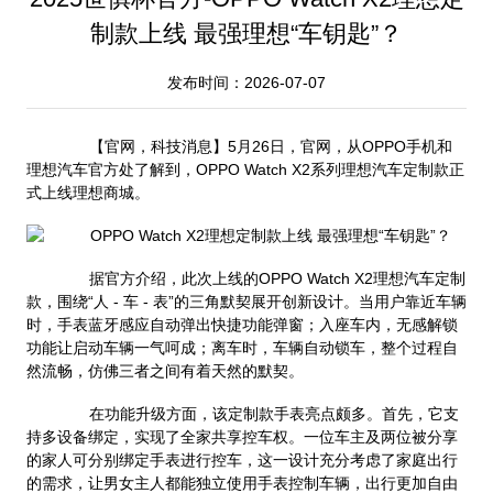
制款上线 最强理想“车钥匙”？
发布时间：2026-07-07
【官网，科技消息】5月26日，官网，从OPPO手机和
理想汽车官方处了解到，OPPO Watch X2系列理想汽车定制款正
式上线理想商城。
据官方介绍，此次上线的OPPO Watch X2理想汽车定制
款，围绕“人 - 车 - 表”的三角默契展开创新设计。当用户靠近车辆
时，手表蓝牙感应自动弹出快捷功能弹窗；入座车内，无感解锁
功能让启动车辆一气呵成；离车时，车辆自动锁车，整个过程自
然流畅，仿佛三者之间有着天然的默契。
在功能升级方面，该定制款手表亮点颇多。首先，它支
持多设备绑定，实现了全家共享控车权。一位车主及两位被分享
的家人可分别绑定手表进行控车，这一设计充分考虑了家庭出行
的需求，让男女主人都能独立使用手表控制车辆，出行更加自由