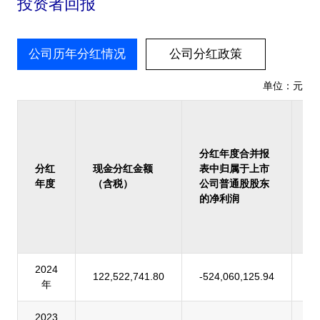
投资者回报
公司历年分红情况
公司分红政策
单位：元
占
报
归
分红年度合并报
上
分红
现金分红金额
表中归属于上市
司
年度
（含税）
公司普通股股东
股
的净利润
的
润
率
2024
122,522,741.80
-524,060,125.94
-
年
2023