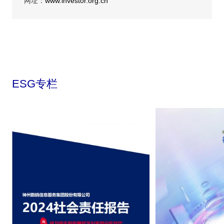
网址：
www.investor.org.cn
ESG专栏