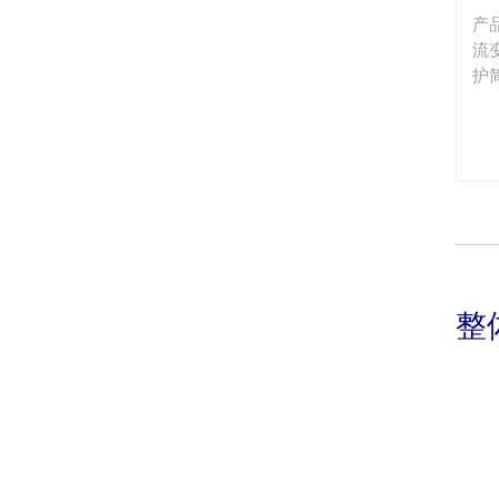
产
流
护
整