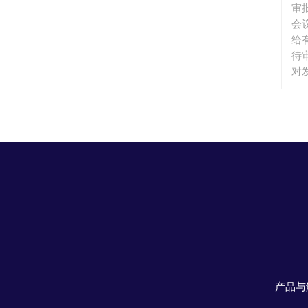
审
会
给
待
对
申
进
需
发
核
门
会
参
员
信
产品与