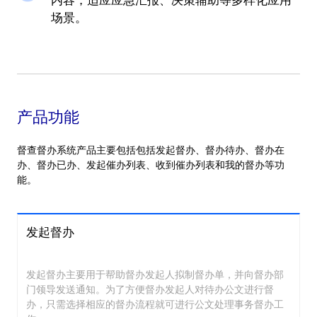
内容，适应应急汇报、决策辅助等多样化应用
场景。
产品功能
督查督办系统产品主要包括包括发起督办、督办待办、督办在
办、督办已办、发起催办列表、收到催办列表和我的督办等功
能。
发起督办
发起督办主要用于帮助督办发起人拟制督办单，并向督办部
门领导发送通知。为了方便督办发起人对待办公文进行督
办，只需选择相应的督办流程就可进行公文处理事务督办工